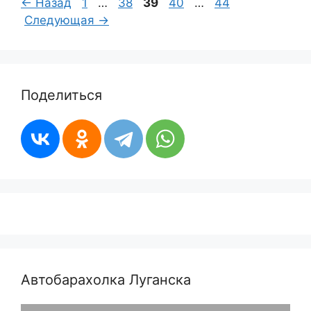
Страница
Страница
Страница
Страница
Страница
←
Назад
1
…
38
39
40
…
44
Следующая
→
Поделиться
Автобарахолка Луганска