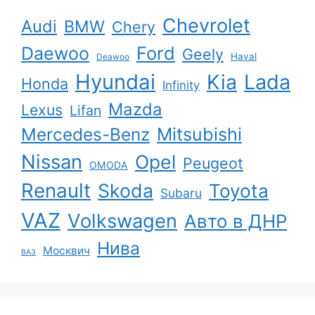
Chevrolet
Audi
BMW
Chery
Ford
Daewoo
Geely
Haval
Deawoo
Hyundai
Kia
Lada
Honda
Infinity
Mazda
Lexus
Lifan
Mercedes-Benz
Mitsubishi
Nissan
Opel
Peugeot
OMODA
Renault
Skoda
Toyota
Subaru
VAZ
Volkswagen
Авто в ДНР
Нива
Москвич
ВАЗ