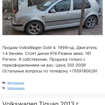
Продам VolksWagen Gold 4. 1999год. Двигатель
1.4 бензин. Стоят диски R16.Резина зима. 181
Регион. Я собственник. Продажа только с
переоформлением на вас. Цена 350 000₽
Остальные вопросы по телефону +79591806281
Рубрики
Авторынок
Метки
Volkswagen
Volkswagen Tiguan 2013 г