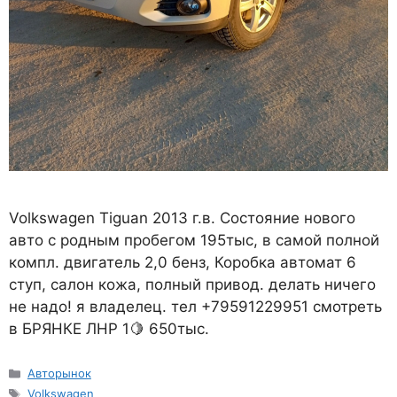
Volkswagen Tiguan 2013 г.в. Состояние нового
авто с родным пробегом 195тыс, в самой полной
компл. двигатель 2,0 бенз, Коробка автомат 6
ступ, салон кожа, полный привод. делать ничего
не надо! я владелец. тел +79591229951 смотреть
в БРЯНКЕ ЛНР 1🍋 650тыс.
Рубрики
Авторынок
Метки
Volkswagen