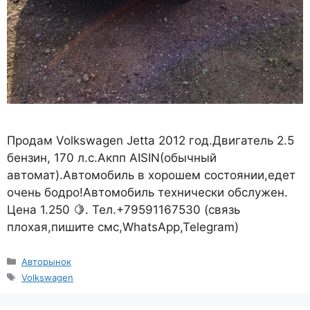
Продам Volkswagen Jetta 2012 год.Двигатель 2.5
бензин, 170 л.с.Акпп AISIN(обычный
автомат).Автомобиль в хорошем состоянии,едет
очень бодро!Автомобиль технически обслужен.
Цена 1.250 🍋. Тел.+79591167530 (связь
плохая,пишите смс,WhatsApp,Telegram)
Рубрики
Авторынок
Метки
Volkswagen