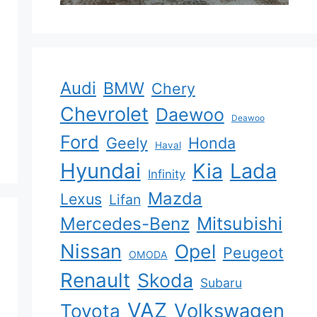
Audi
BMW
Chery
Chevrolet
Daewoo
Deawoo
Ford
Geely
Honda
Haval
Hyundai
Kia
Lada
Infinity
Mazda
Lexus
Lifan
Mercedes-Benz
Mitsubishi
Nissan
Opel
Peugeot
OMODA
Renault
Skoda
Subaru
VAZ
Volkswagen
Toyota