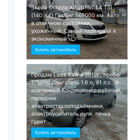
Skoda Octavia А7 2015г. 1.4 TSI
(140 л.с) Пробег 146000 км. Авто
в отличном состоянии,
ухоженный. Самый надежный и
экономичный ...
Купить автомобиль
Продам Lada Kalina 2012г., пробег
175000 Двигатель 1.6 л, 81 л.с., 8-
клапанный Кондиционер рабочий,
передние
электростеклоподъёмники,
электроусилитель руля, печка
греет ...
Купить автомобиль