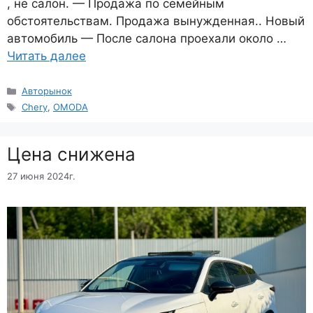
, не салон. — Продажа по семейным
обстоятельствам. Продажа вынужденная.. Новый
автомобиль — После салона проехали около …
Читать далее
Рубрики
Авторынок
Метки
Chery
,
OMODA
Цена снижена
27 июня 2024г.