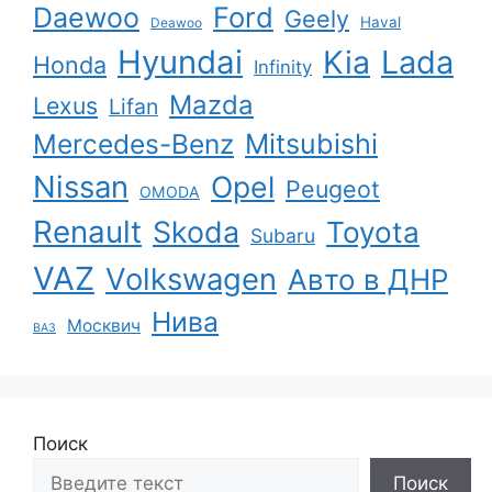
Ford
Daewoo
Geely
Haval
Deawoo
Hyundai
Kia
Lada
Honda
Infinity
Mazda
Lexus
Lifan
Mercedes-Benz
Mitsubishi
Nissan
Opel
Peugeot
OMODA
Renault
Skoda
Toyota
Subaru
VAZ
Volkswagen
Авто в ДНР
Нива
Москвич
ВАЗ
Поиск
Поиск