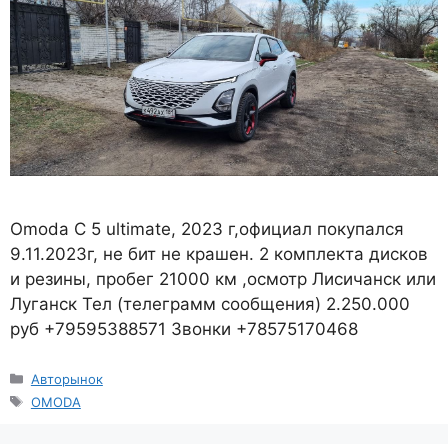
Omoda C 5 ultimate, 2023 г,официал покупался
9.11.2023г, не бит не крашен. 2 комплекта дисков
и резины, пробег 21000 км ,осмотр Лисичанск или
Луганск Тел (телеграмм сообщения) 2.250.000
руб +79595388571 Звонки +78575170468
Рубрики
Авторынок
Метки
OMODA