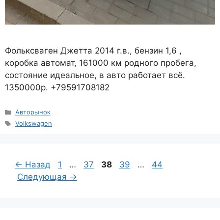
Фольксваген Джетта 2014 г.в., бензин 1,6 ,
коробка автомат, 161000 км родного пробега,
состояние идеальное, в авто работает всё.
1350000р. +79591708182
Рубрики
Авторынок
Метки
Volkswagen
Страница
Страница
Страница
Страница
Страница
←
Назад
1
…
37
38
39
…
44
Следующая
→