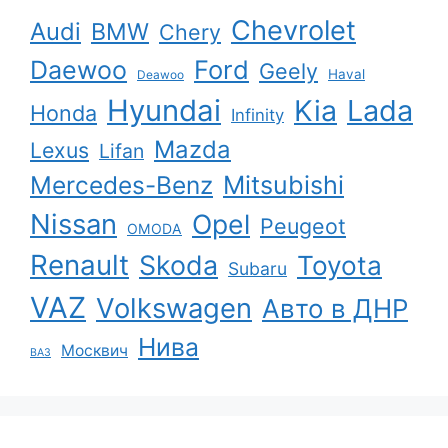
Chevrolet
Audi
BMW
Chery
Ford
Daewoo
Geely
Haval
Deawoo
Hyundai
Kia
Lada
Honda
Infinity
Mazda
Lexus
Lifan
Mercedes-Benz
Mitsubishi
Nissan
Opel
Peugeot
OMODA
Renault
Skoda
Toyota
Subaru
VAZ
Volkswagen
Авто в ДНР
Нива
Москвич
ВАЗ