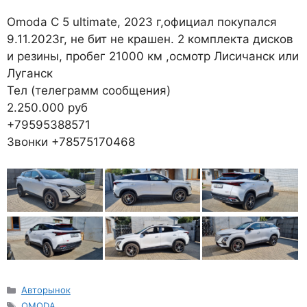
Omoda C 5 ultimate, 2023 г,официал покупался
9.11.2023г, не бит не крашен. 2 комплекта дисков
и резины, пробег 21000 км ,осмотр Лисичанск или
Луганск
Тел (телеграмм сообщения)
2.250.000 руб
+79595388571
Звонки +78575170468
Рубрики
Авторынок
Метки
OMODA