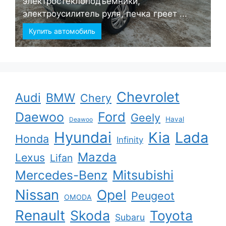
электростеклоподъёмники,
электроусилитель руля, печка греет ...
Купить автомобиль
Chevrolet
Audi
BMW
Chery
Ford
Daewoo
Geely
Haval
Deawoo
Hyundai
Kia
Lada
Honda
Infinity
Mazda
Lexus
Lifan
Mercedes-Benz
Mitsubishi
Nissan
Opel
Peugeot
OMODA
Renault
Skoda
Toyota
Subaru