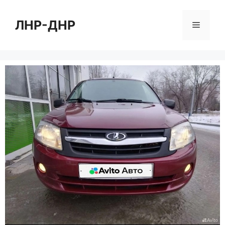
Перейти
к
ЛНР-ДНР
Меню
содержимому