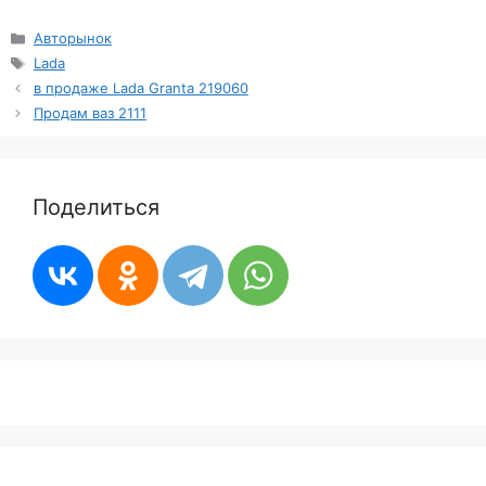
Рубрики
Авторынок
Метки
Lada
в продаже Lada Granta 219060
Продам ваз 2111
Поделиться