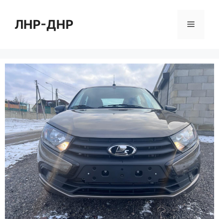
Перейти
к
ЛНР-ДНР
Меню
содержимому