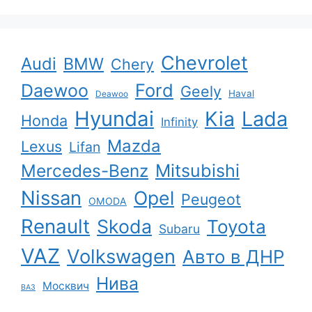
Chevrolet
Audi
BMW
Chery
Ford
Daewoo
Geely
Haval
Deawoo
Hyundai
Kia
Lada
Honda
Infinity
Mazda
Lexus
Lifan
Mercedes-Benz
Mitsubishi
Nissan
Opel
Peugeot
OMODA
Renault
Skoda
Toyota
Subaru
VAZ
Volkswagen
Авто в ДНР
Нива
Москвич
ВАЗ