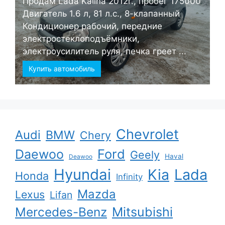
Продам Lada Kalina 2012г., пробег 175000
Двигатель 1.6 л, 81 л.с., 8-клапанный
Кондиционер рабочий, передние
электростеклоподъёмники,
электроусилитель руля, печка греет ...
Купить автомобиль
Chevrolet
Audi
BMW
Chery
Ford
Daewoo
Geely
Haval
Deawoo
Hyundai
Kia
Lada
Honda
Infinity
Mazda
Lexus
Lifan
Mercedes-Benz
Mitsubishi