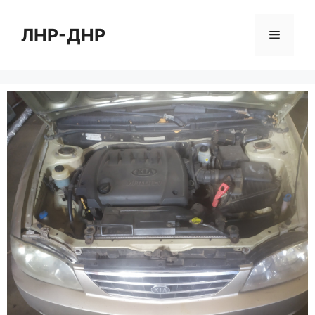
Перейти
к
ЛНР-ДНР
Меню
содержимому