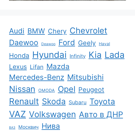
Chevrolet
Audi
BMW
Chery
Ford
Daewoo
Geely
Haval
Deawoo
Hyundai
Kia
Lada
Honda
Infinity
Mazda
Lexus
Lifan
Mercedes-Benz
Mitsubishi
Nissan
Opel
Peugeot
OMODA
Renault
Skoda
Toyota
Subaru
VAZ
Volkswagen
Авто в ДНР
Нива
Москвич
ВАЗ