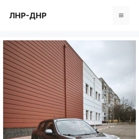
Перейти
к
ЛНР-ДНР
Меню
содержимому