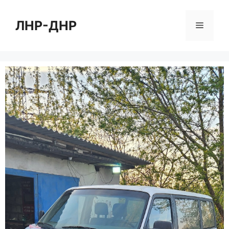
Перейти
к
ЛНР-ДНР
Меню
содержимому