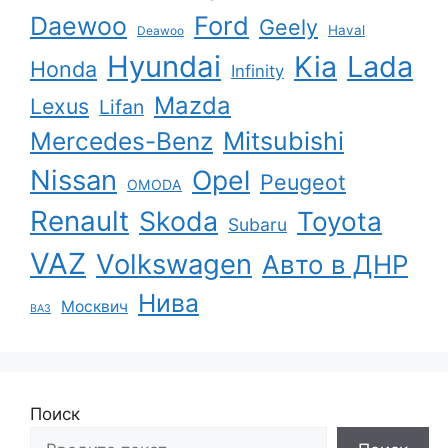
Ford
Daewoo
Geely
Haval
Deawoo
Hyundai
Kia
Lada
Honda
Infinity
Mazda
Lexus
Lifan
Mercedes-Benz
Mitsubishi
Nissan
Opel
Peugeot
OMODA
Renault
Skoda
Toyota
Subaru
VAZ
Volkswagen
Авто в ДНР
Нива
Москвич
ВАЗ
Поиск