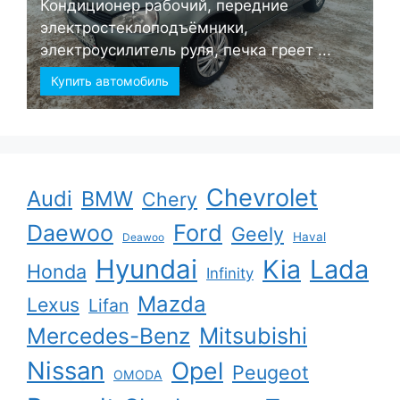
Кондиционер рабочий, передние
электростеклоподъёмники,
электроусилитель руля, печка греет ...
Купить автомобиль
Chevrolet
Audi
BMW
Chery
Ford
Daewoo
Geely
Haval
Deawoo
Hyundai
Kia
Lada
Honda
Infinity
Mazda
Lexus
Lifan
Mercedes-Benz
Mitsubishi
Nissan
Opel
Peugeot
OMODA