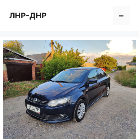
Перейти
к
ЛНР-ДНР
Меню
содержимому