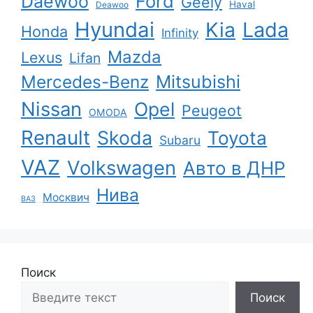
Ford
Daewoo
Geely
Haval
Deawoo
Hyundai
Kia
Lada
Honda
Infinity
Mazda
Lexus
Lifan
Mercedes-Benz
Mitsubishi
Nissan
Opel
Peugeot
OMODA
Renault
Skoda
Toyota
Subaru
VAZ
Volkswagen
Авто в ДНР
Нива
Москвич
ВАЗ
Поиск
Поиск