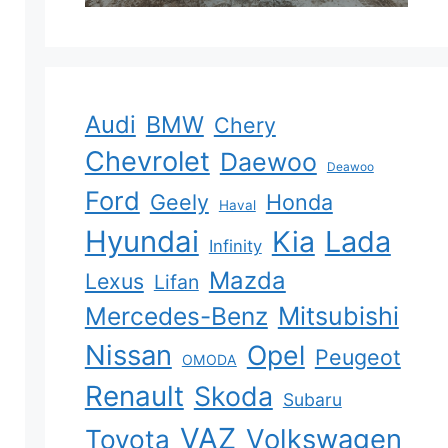
Audi
BMW
Chery
Chevrolet
Daewoo
Deawoo
Ford
Geely
Honda
Haval
Hyundai
Kia
Lada
Infinity
Mazda
Lexus
Lifan
Mercedes-Benz
Mitsubishi
Nissan
Opel
Peugeot
OMODA
Renault
Skoda
Subaru
VAZ
Volkswagen
Toyota