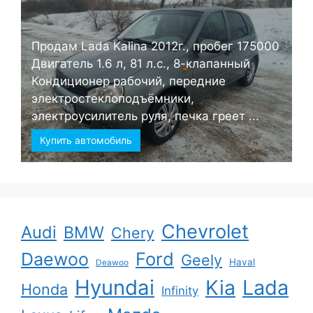
Продам Lada Kalina 2012г., пробег 175000
Двигатель 1.6 л, 81 л.с., 8-клапанный
Кондиционер рабочий, передние
электростеклоподъёмники,
электроусилитель руля, печка греет ...
Купить автомобиль
Chevrolet
Audi
BMW
Chery
Ford
Daewoo
Geely
Haval
Deawoo
Hyundai
Kia
Lada
Honda
Infinity