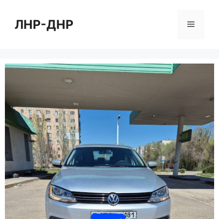
Перейти
к
ЛНР-ДНР
Меню
содержимому