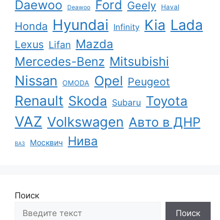
Ford
Daewoo
Geely
Haval
Deawoo
Hyundai
Kia
Lada
Honda
Infinity
Mazda
Lexus
Lifan
Mercedes-Benz
Mitsubishi
Nissan
Opel
Peugeot
OMODA
Renault
Skoda
Toyota
Subaru
VAZ
Volkswagen
Авто в ДНР
Нива
Москвич
ВАЗ
Поиск
Поиск