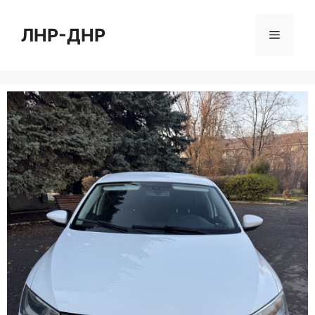
Перейти
к
ЛНР-ДНР
Меню
содержимому