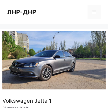
Перейти
к
ЛНР-ДНР
Меню
содержимому
Volkswagen Jetta 1
26 апреля 2024г.