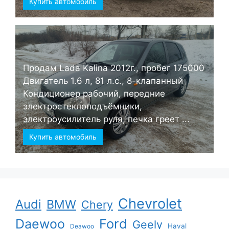
Купить автомобиль
Продам Lada Kalina 2012г., пробег 175000
Двигатель 1.6 л, 81 л.с., 8-клапанный
Кондиционер рабочий, передние
электростеклоподъёмники,
электроусилитель руля, печка греет ...
Купить автомобиль
Chevrolet
Audi
BMW
Chery
Ford
Daewoo
Geely
Haval
Deawoo