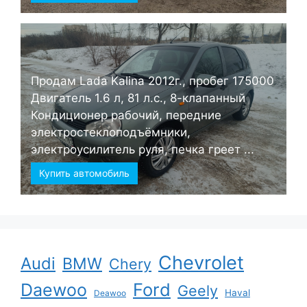
Продам Lada Kalina 2012г., пробег 175000
Двигатель 1.6 л, 81 л.с., 8-клапанный
Кондиционер рабочий, передние
электростеклоподъёмники,
электроусилитель руля, печка греет ...
Купить автомобиль
Chevrolet
Audi
BMW
Chery
Ford
Daewoo
Geely
Haval
Deawoo