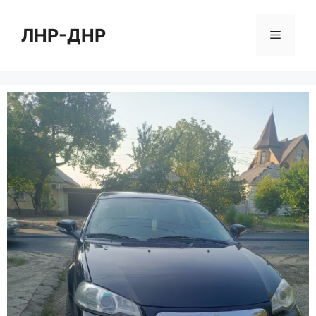
Перейти
к
ЛНР-ДНР
Меню
содержимому