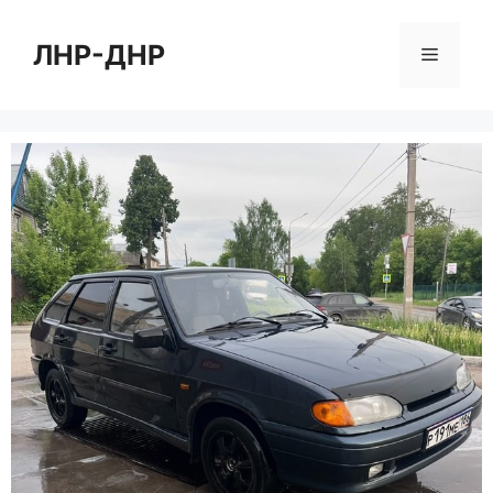
Перейти
к
ЛНР-ДНР
Меню
содержимому