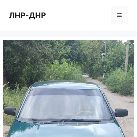
Перейти
к
ЛНР-ДНР
Меню
содержимому