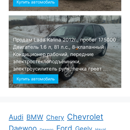
Купить автомобиль
Продам Lada Kalina 2012г., пробег 175000
Двигатель 1.6 л, 81 л.с., 8-клапанный
Кондиционер рабочий, передние
электростеклоподъёмники,
электроусилитель руля, печка греет ...
Купить автомобиль
Chevrolet
Audi
BMW
Chery
Ford
Daewoo
Geely
Haval
Deawoo