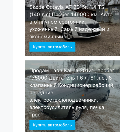
Skoda Octavia А7 2015г. 1.4 TSI
(140 л.с) Пробег 146000 км. Авто
в отличном состоянии,
ухоженный. Самый надежный и
экономичный ...
Купить автомобиль
Продам Lada Kalina 2012г., пробег
175000 Двигатель 1.6 л, 81 л.с., 8-
клапанный Кондиционер рабочий,
передние
электростеклоподъёмники,
электроусилитель руля, печка
греет ...
Купить автомобиль