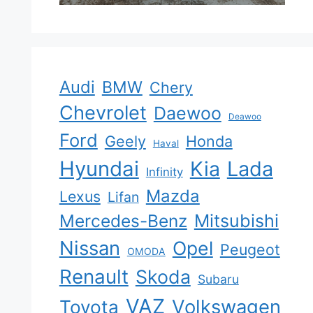
Audi
BMW
Chery
Chevrolet
Daewoo
Deawoo
Ford
Geely
Honda
Haval
Hyundai
Kia
Lada
Infinity
Mazda
Lexus
Lifan
Mercedes-Benz
Mitsubishi
Nissan
Opel
Peugeot
OMODA
Renault
Skoda
Subaru
VAZ
Volkswagen
Toyota