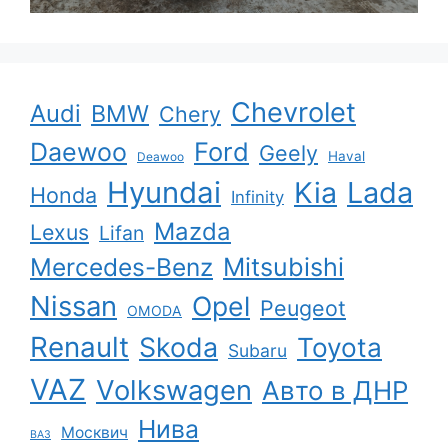
Chevrolet
Audi
BMW
Chery
Ford
Daewoo
Geely
Haval
Deawoo
Hyundai
Kia
Lada
Honda
Infinity
Mazda
Lexus
Lifan
Mercedes-Benz
Mitsubishi
Nissan
Opel
Peugeot
OMODA
Renault
Skoda
Toyota
Subaru
VAZ
Volkswagen
Авто в ДНР
Нива
Москвич
ВАЗ