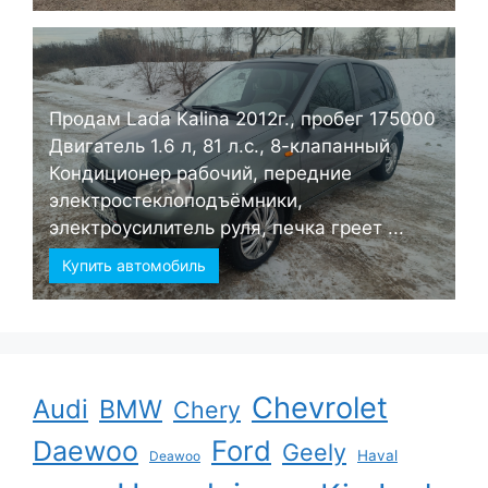
Продам Lada Kalina 2012г., пробег 175000
Двигатель 1.6 л, 81 л.с., 8-клапанный
Кондиционер рабочий, передние
электростеклоподъёмники,
электроусилитель руля, печка греет ...
Купить автомобиль
Chevrolet
Audi
BMW
Chery
Ford
Daewoo
Geely
Haval
Deawoo