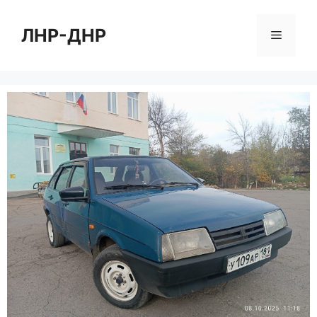
Перейти
к
ЛНР-ДНР
Меню
содержимому