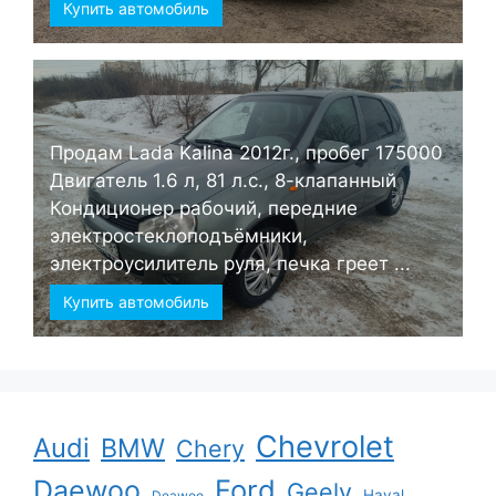
Купить автомобиль
Продам Lada Kalina 2012г., пробег 175000
Двигатель 1.6 л, 81 л.с., 8-клапанный
Кондиционер рабочий, передние
электростеклоподъёмники,
электроусилитель руля, печка греет ...
Купить автомобиль
Chevrolet
Audi
BMW
Chery
Ford
Daewoo
Geely
Haval
Deawoo