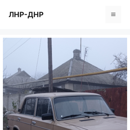
Перейти
к
ЛНР-ДНР
Меню
содержимому