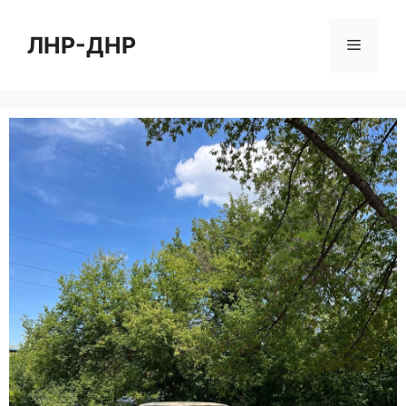
Перейти
к
ЛНР-ДНР
Меню
содержимому