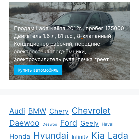
Продам Lada Kalina 2012г., пробег 175000
Двигатель 1.6 л, 81 л.с., 8-клапанный
Кондиционер рабочий, передние
электростеклоподъёмники,
электроусилитель руля, печка греет ...
Купить автомобиль
Chevrolet
Audi
BMW
Chery
Ford
Daewoo
Geely
Haval
Deawoo
Hyundai
Kia
Lada
Honda
Infinity