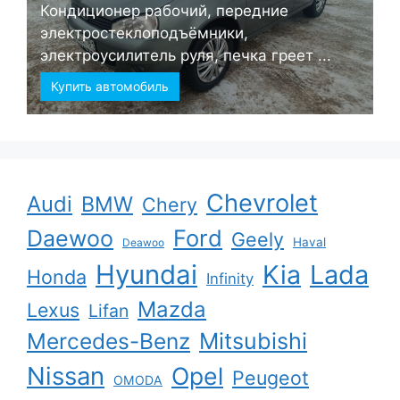
Кондиционер рабочий, передние
электростеклоподъёмники,
электроусилитель руля, печка греет ...
Купить автомобиль
Chevrolet
Audi
BMW
Chery
Ford
Daewoo
Geely
Haval
Deawoo
Hyundai
Kia
Lada
Honda
Infinity
Mazda
Lexus
Lifan
Mercedes-Benz
Mitsubishi
Nissan
Opel
Peugeot
OMODA