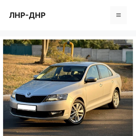
Перейти
к
ЛНР-ДНР
Меню
содержимому