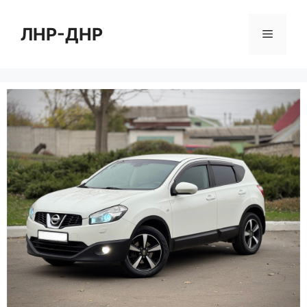
Перейти
к
ЛНР-ДНР
Меню
содержимому