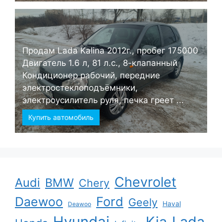
Продам Lada Kalina 2012г., пробег 175000
Двигатель 1.6 л, 81 л.с., 8-клапанный
Кондиционер рабочий, передние
электростеклоподъёмники,
электроусилитель руля, печка греет ...
Купить автомобиль
Chevrolet
Audi
BMW
Chery
Ford
Daewoo
Geely
Haval
Deawoo
Hyundai
Kia
Lada