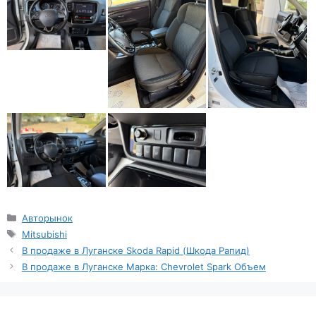
Рубрики
Авторынок
Метки
Mitsubishi
В продаже в Луганске Skoda Rapid (Шкода Рапид)
B продаже в Луганске Марка: Chevrolet Spark Объем