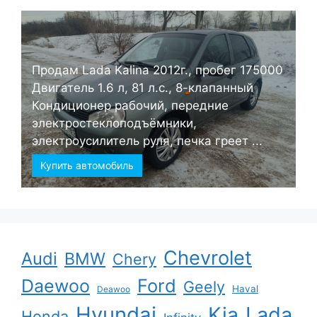
Продам Lada Kalina 2012г., пробег 175000
Двигатель 1.6 л, 81 л.с., 8-клапанный
Кондиционер рабочий, передние
электростеклоподъёмники,
электроусилитель руля, печка греет ...
Купить автомобиль
Chevrolet
Audi
BMW
Chery
Ford
Daewoo
Geely
Haval
Deawoo
Hyundai
Kia
Lada
Honda