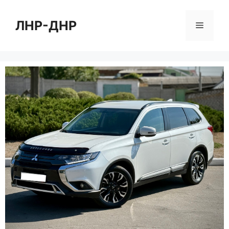
Перейти
к
ЛНР-ДНР
Меню
содержимому