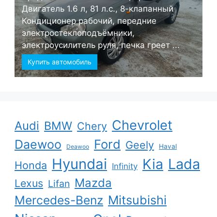
Двигатель 1.6 л, 81 л.с., 8-клапанный
Кондиционер рабочий, передние
электростеклоподъёмники,
электроусилитель руля, печка греет ...
Купить автомобиль
Chevrolet
Audi
BMW
Chery
Ford
Daewoo
Geely
Haval
Deawoo
Hyundai
Kia
Lada
Honda
Infinity
Mazda
Lexus
Lifan
Mercedes-Benz
Mitsubishi