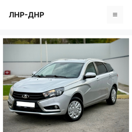
Перейти
к
ЛНР-ДНР
Меню
содержимому