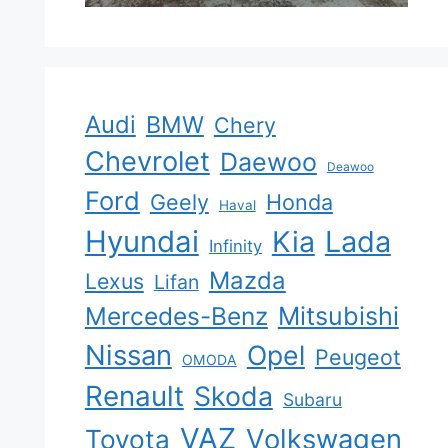
Audi
BMW
Chery
Chevrolet
Daewoo
Deawoo
Ford
Geely
Honda
Haval
Hyundai
Kia
Lada
Infinity
Mazda
Lexus
Lifan
Mercedes-Benz
Mitsubishi
Nissan
Opel
Peugeot
OMODA
Renault
Skoda
Subaru
VAZ
Volkswagen
Toyota