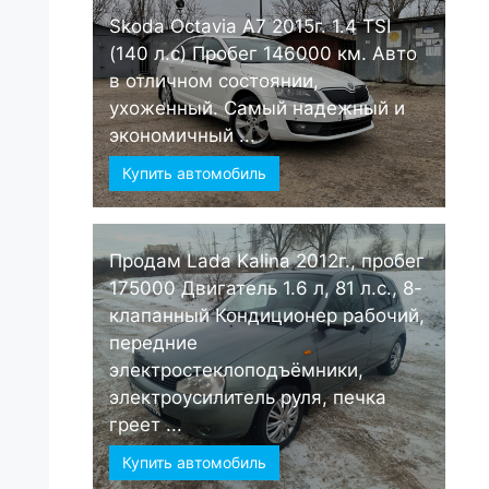
Skoda Octavia А7 2015г. 1.4 TSI
(140 л.с) Пробег 146000 км. Авто
в отличном состоянии,
ухоженный. Самый надежный и
экономичный ...
Купить автомобиль
Продам Lada Kalina 2012г., пробег
175000 Двигатель 1.6 л, 81 л.с., 8-
клапанный Кондиционер рабочий,
передние
электростеклоподъёмники,
электроусилитель руля, печка
греет ...
Купить автомобиль