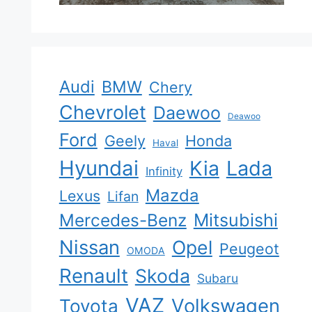
Audi
BMW
Chery
Chevrolet
Daewoo
Deawoo
Ford
Geely
Honda
Haval
Hyundai
Kia
Lada
Infinity
Mazda
Lexus
Lifan
Mercedes-Benz
Mitsubishi
Nissan
Opel
Peugeot
OMODA
Renault
Skoda
Subaru
VAZ
Volkswagen
Toyota