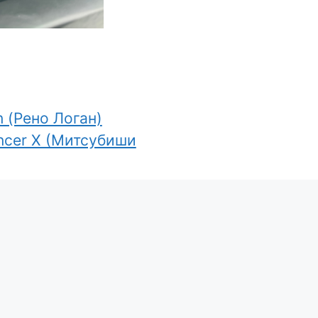
n (Рено Логан)
ancer X (Митсубиши