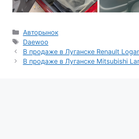
Рубрики
Авторынок
Метки
Daewoo
В продаже в Луганске Renault Loga
В продаже в Луганске Mitsubishi L