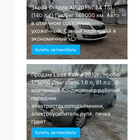
Skoda Octavia А7 2015г. 1.4 TSI
(140 л.с) Пробег 146000 км. Авто
в отличном состоянии,
ухоженный. Самый надежный и
экономичный ...
Купить автомобиль
Продам Lada Kalina 2012г., пробег
175000 Двигатель 1.6 л, 81 л.с., 8-
клапанный Кондиционер рабочий,
передние
электростеклоподъёмники,
электроусилитель руля, печка
греет ...
Купить автомобиль