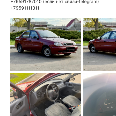
+79591787010 (если нет связи-telegram)
+79591111311