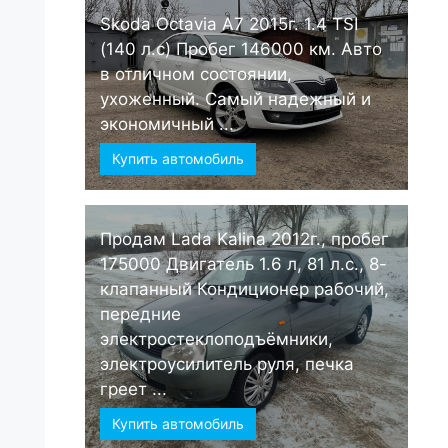
Skoda Octavia А7 2015г. 1.4 TSI
(140 л.с) Пробег 146000 км. Авто
в отличном состоянии,
ухоженный. Самый надежный и
экономичный ...
Купить автомобиль
Продам Lada Kalina 2012г., пробег
175000 Двигатель 1.6 л, 81 л.с., 8-
клапанный Кондиционер рабочий,
передние
электростеклоподъёмники,
электроусилитель руля, печка
греет ...
Купить автомобиль