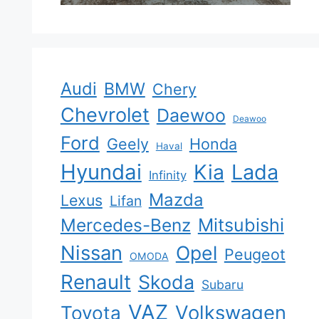
Audi
BMW
Chery
Chevrolet
Daewoo
Deawoo
Ford
Geely
Honda
Haval
Hyundai
Kia
Lada
Infinity
Mazda
Lexus
Lifan
Mercedes-Benz
Mitsubishi
Nissan
Opel
Peugeot
OMODA
Renault
Skoda
Subaru
VAZ
Volkswagen
Toyota