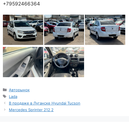
+79592466364
Рубрики
Авторынок
Метки
Lada
В продаже в Луганске Hyundai Tucson
Mercedes Sprinter 212 2