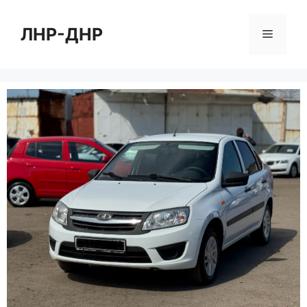
Перейти
к
ЛНР-ДНР
Меню
содержимому