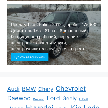
Продам Lada Kalina 2012г., пробег 175000
Двигатель 1.6 л, 81 л.с., 8-клапанный
Кондиционер рабочий, передние
электростеклоподъёмники,
электроусилитель руля, печка греет ...
Купить автомобиль
Chevrolet
Audi
BMW
Chery
Ford
Daewoo
Geely
Haval
Deawoo
Hyundai
Kia
Lada