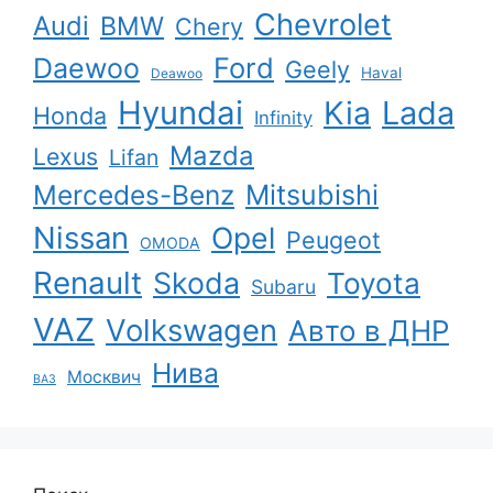
Chevrolet
Audi
BMW
Chery
Ford
Daewoo
Geely
Haval
Deawoo
Hyundai
Kia
Lada
Honda
Infinity
Mazda
Lexus
Lifan
Mercedes-Benz
Mitsubishi
Nissan
Opel
Peugeot
OMODA
Renault
Skoda
Toyota
Subaru
VAZ
Volkswagen
Авто в ДНР
Нива
Москвич
ВАЗ