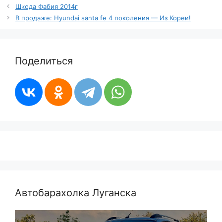
Шкода Фабия 2014г
В продаже: Hyundai santa fe 4 поколения — Из Кореи!
Поделиться
Автобарахолка Луганска