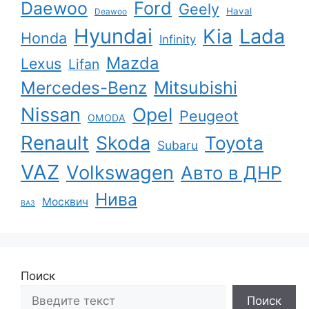
Ford
Daewoo
Geely
Haval
Deawoo
Hyundai
Kia
Lada
Honda
Infinity
Mazda
Lexus
Lifan
Mercedes-Benz
Mitsubishi
Nissan
Opel
Peugeot
OMODA
Renault
Skoda
Toyota
Subaru
VAZ
Volkswagen
Авто в ДНР
Нива
Москвич
ВАЗ
Поиск
Поиск