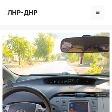
Перейти
к
ЛНР-ДНР
Меню
содержимому