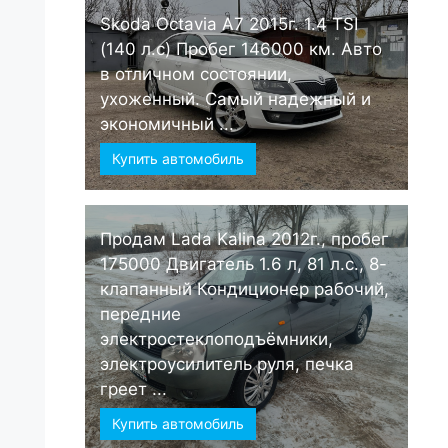
Skoda Octavia А7 2015г. 1.4 TSI
(140 л.с) Пробег 146000 км. Авто
в отличном состоянии,
ухоженный. Самый надежный и
экономичный ...
Купить автомобиль
Продам Lada Kalina 2012г., пробег
175000 Двигатель 1.6 л, 81 л.с., 8-
клапанный Кондиционер рабочий,
передние
электростеклоподъёмники,
электроусилитель руля, печка
греет ...
Купить автомобиль