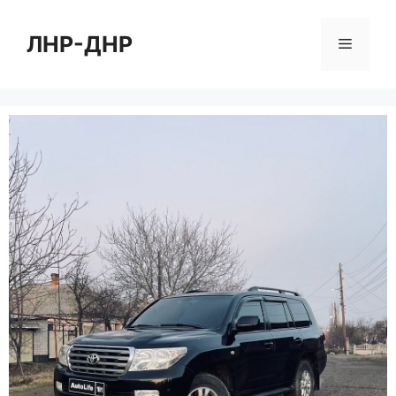
Перейти
к
ЛНР-ДНР
Меню
содержимому