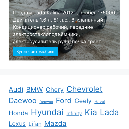
Продам Lada Kalina 2012г., пробег 175000
Двигатель 1.6 л, 81 л.с., 8-клапанный
Кондиционер рабочий, передние
электростеклоподъёмники,
электроусилитель руля, печка греет ...
Купить автомобиль
Chevrolet
Audi
BMW
Chery
Ford
Daewoo
Geely
Haval
Deawoo
Hyundai
Kia
Lada
Honda
Infinity
Mazda
Lexus
Lifan