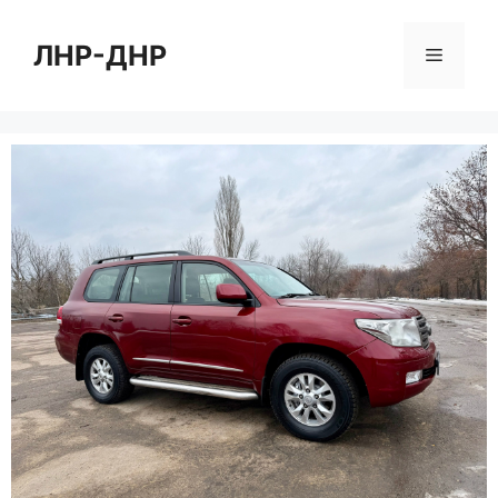
Перейти
к
ЛНР-ДНР
Меню
содержимому