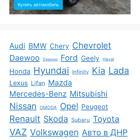
Купить автомобиль
Chevrolet
Audi
BMW
Chery
Ford
Daewoo
Geely
Haval
Deawoo
Hyundai
Kia
Lada
Honda
Infinity
Mazda
Lexus
Lifan
Mercedes-Benz
Mitsubishi
Nissan
Opel
Peugeot
OMODA
Renault
Skoda
Toyota
Subaru
VAZ
Volkswagen
Авто в ДНР