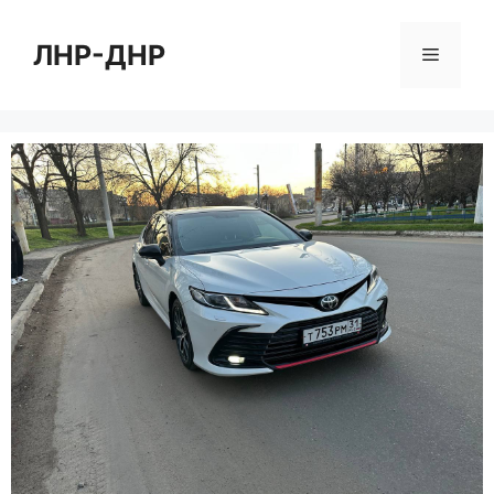
Перейти
к
ЛНР-ДНР
Меню
содержимому