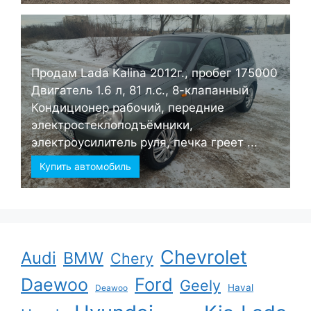
Продам Lada Kalina 2012г., пробег 175000
Двигатель 1.6 л, 81 л.с., 8-клапанный
Кондиционер рабочий, передние
электростеклоподъёмники,
электроусилитель руля, печка греет ...
Купить автомобиль
Chevrolet
Audi
BMW
Chery
Ford
Daewoo
Geely
Haval
Deawoo