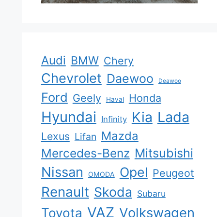
Audi
BMW
Chery
Chevrolet
Daewoo
Deawoo
Ford
Geely
Honda
Haval
Hyundai
Kia
Lada
Infinity
Mazda
Lexus
Lifan
Mercedes-Benz
Mitsubishi
Nissan
Opel
Peugeot
OMODA
Renault
Skoda
Subaru
VAZ
Volkswagen
Toyota