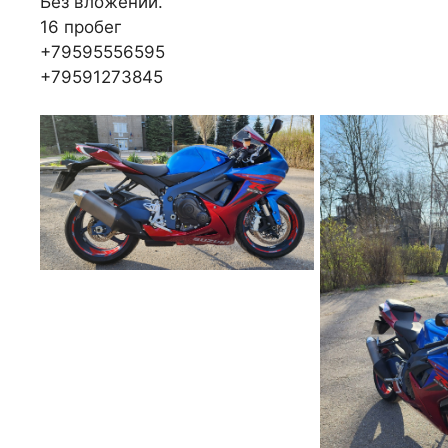
Без вложений.
16 пробег
+79595556595
+79591273845