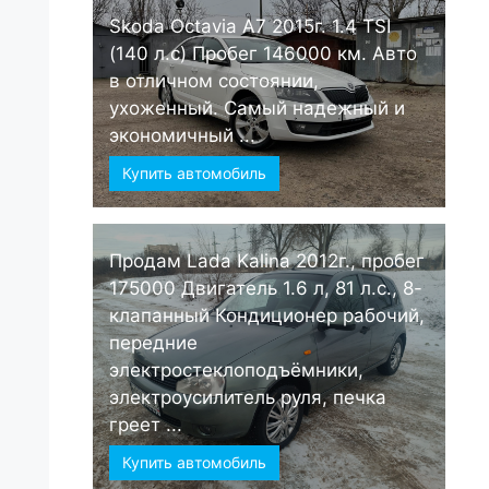
Skoda Octavia А7 2015г. 1.4 TSI
(140 л.с) Пробег 146000 км. Авто
в отличном состоянии,
ухоженный. Самый надежный и
экономичный ...
Купить автомобиль
Продам Lada Kalina 2012г., пробег
175000 Двигатель 1.6 л, 81 л.с., 8-
клапанный Кондиционер рабочий,
передние
электростеклоподъёмники,
электроусилитель руля, печка
греет ...
Купить автомобиль