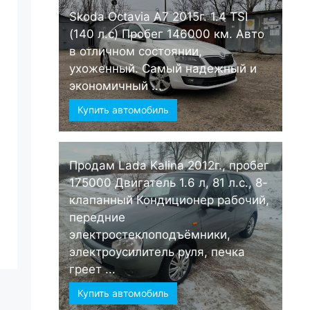
Skoda Octavia А7 2015г. 1.4 TSI
(140 л.с) Пробег 146000 км. Авто
в отличном состоянии,
ухоженный. Самый надежный и
экономичный ...
Купить автомобиль
Продам Lada Kalina 2012г., пробег
175000 Двигатель 1.6 л, 81 л.с., 8-
клапанный Кондиционер рабочий,
передние
электростеклоподъёмники,
электроусилитель руля, печка
греет ...
Купить автомобиль