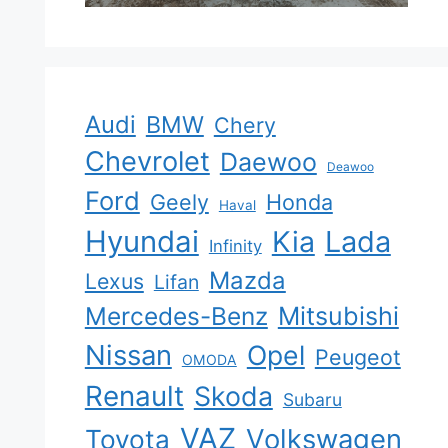
Audi
BMW
Chery
Chevrolet
Daewoo
Deawoo
Ford
Geely
Honda
Haval
Hyundai
Kia
Lada
Infinity
Mazda
Lexus
Lifan
Mercedes-Benz
Mitsubishi
Nissan
Opel
Peugeot
OMODA
Renault
Skoda
Subaru
VAZ
Volkswagen
Toyota