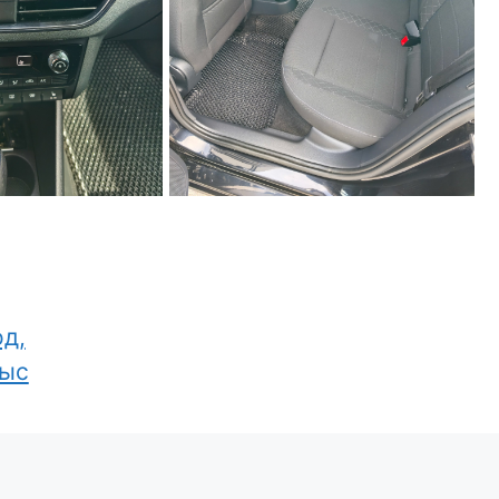
од,
тыс