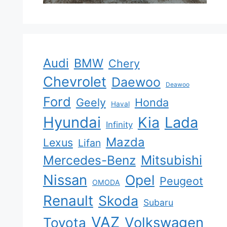
Audi
BMW
Chery
Chevrolet
Daewoo
Deawoo
Ford
Geely
Honda
Haval
Hyundai
Kia
Lada
Infinity
Mazda
Lexus
Lifan
Mercedes-Benz
Mitsubishi
Nissan
Opel
Peugeot
OMODA
Renault
Skoda
Subaru
VAZ
Volkswagen
Toyota