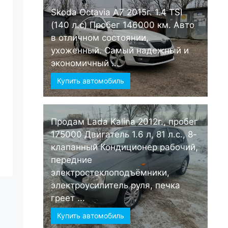
Skoda Octavia А7 2015г. 1.4 TSI
(140 л.с) Пробег 146000 км. Авто
в отличном состоянии,
ухоженный. Самый надежный и
экономичный ...
Купить автомобиль
Продам Lada Kalina 2012г., пробег
175000 Двигатель 1.6 л, 81 л.с., 8-
клапанный Кондиционер рабочий,
передние
электростеклоподъёмники,
электроусилитель руля, печка
греет ...
Купить автомобиль