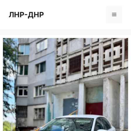
Перейти
к
ЛНР-ДНР
Меню
содержимому