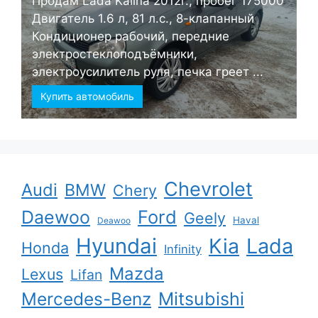
Продам Lada Kalina 2012г., пробег 175000
Двигатель 1.6 л, 81 л.с., 8-клапанный
Кондиционер рабочий, передние
электростеклоподъёмники,
электроусилитель руля, печка греет ...
Купить автомобиль
Chevrolet
Audi
BMW
Chery
Ford
Daewoo
Geely
Haval
Deawoo
Hyundai
Kia
Lada
Honda
Infinity
Mazda
Lexus
Lifan
Mercedes-Benz
Mitsubishi