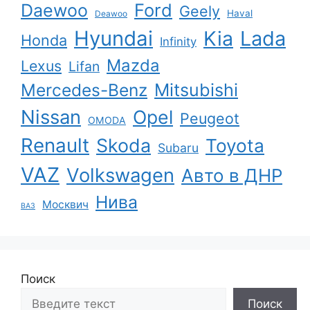
Ford
Daewoo
Geely
Haval
Deawoo
Hyundai
Kia
Lada
Honda
Infinity
Mazda
Lexus
Lifan
Mercedes-Benz
Mitsubishi
Nissan
Opel
Peugeot
OMODA
Renault
Skoda
Toyota
Subaru
VAZ
Volkswagen
Авто в ДНР
Нива
Москвич
ВАЗ
Поиск
Поиск