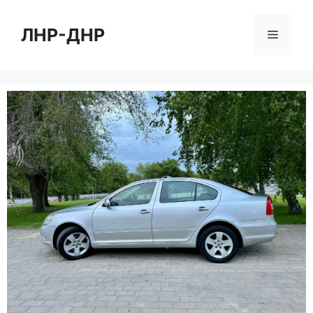
Перейти
к
ЛНР-ДНР
Меню
содержимому