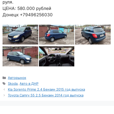
руля.
ЦЕНА: 580.000 рублей
Донецк +79496256030
Рубрики
Авторынок
Метки
Skoda
,
Авто в ДНР
Kia Sorento Prime 2.4 Бензин 2015 год выпуска
Toyota Camry 55 2.5 Бензин 2014 год выпуска