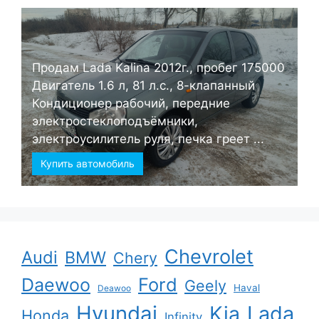
Продам Lada Kalina 2012г., пробег 175000
Двигатель 1.6 л, 81 л.с., 8-клапанный
Кондиционер рабочий, передние
электростеклоподъёмники,
электроусилитель руля, печка греет ...
Купить автомобиль
Chevrolet
Audi
BMW
Chery
Ford
Daewoo
Geely
Haval
Deawoo
Hyundai
Kia
Lada
Honda
Infinity