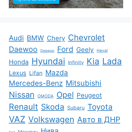
Chevrolet
Audi
BMW
Chery
Ford
Daewoo
Geely
Haval
Deawoo
Hyundai
Kia
Lada
Honda
Infinity
Mazda
Lexus
Lifan
Mercedes-Benz
Mitsubishi
Nissan
Opel
Peugeot
OMODA
Renault
Skoda
Toyota
Subaru
VAZ
Volkswagen
Авто в ДНР
Нива
Москвич