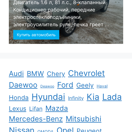
Двигатель 1.6 л, 81 л.с., 8-клапанный
Кондиционер рабочий, передние
электростеклоподъёмники,
электроусилитель руля, печка греет ...
Купить автомобиль
Chevrolet
Audi
BMW
Chery
Ford
Daewoo
Geely
Haval
Deawoo
Hyundai
Kia
Lada
Honda
Infinity
Mazda
Lexus
Lifan
Mercedes-Benz
Mitsubishi
Nissan
Opel
Peugeot
OMODA