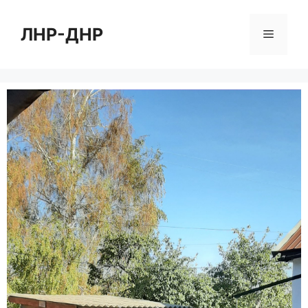
Перейти
к
ЛНР-ДНР
Меню
содержимому