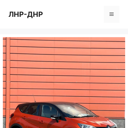
Перейти
к
ЛНР-ДНР
Меню
содержимому