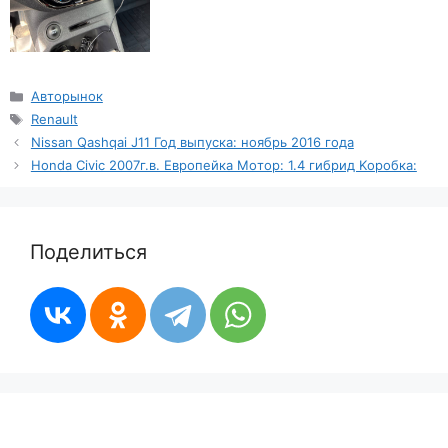
Рубрики
Авторынок
Метки
Renault
Nissan Qashqai J11 Год выпуска: ноябрь 2016 года
Honda Civic 2007г.в. Εвpoпeйкa Μoтop: 1.4 гибpид Κopoбкa:
Поделиться