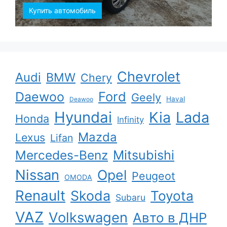
Купить автомобиль
Chevrolet
Audi
BMW
Chery
Ford
Daewoo
Geely
Haval
Deawoo
Hyundai
Kia
Lada
Honda
Infinity
Mazda
Lexus
Lifan
Mercedes-Benz
Mitsubishi
Nissan
Opel
Peugeot
OMODA
Renault
Skoda
Toyota
Subaru
VAZ
Volkswagen
Авто в ДНР