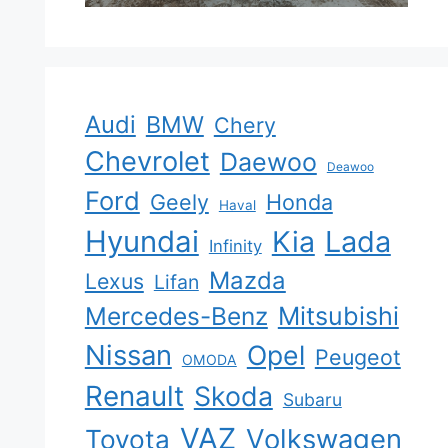
Audi
BMW
Chery
Chevrolet
Daewoo
Deawoo
Ford
Geely
Honda
Haval
Hyundai
Kia
Lada
Infinity
Mazda
Lexus
Lifan
Mercedes-Benz
Mitsubishi
Nissan
Opel
Peugeot
OMODA
Renault
Skoda
Subaru
VAZ
Volkswagen
Toyota