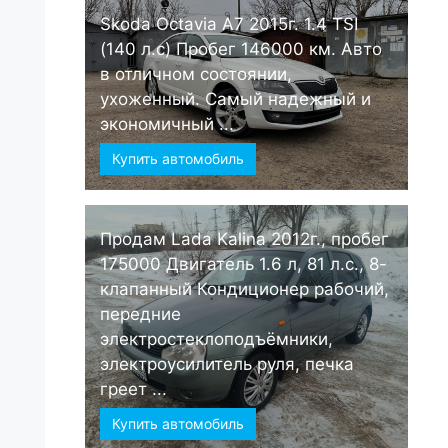
Skoda Octavia А7 2015г. 1.4 TSI
(140 л.с) Пробег 146000 км. Авто
в отличном состоянии,
ухоженный. Самый надежный и
экономичный ...
Купить автомобиль
Продам Lada Kalina 2012г., пробег
175000 Двигатель 1.6 л, 81 л.с., 8-
клапанный Кондиционер рабочий,
передние
электростеклоподъёмники,
электроусилитель руля, печка
греет ...
Купить автомобиль