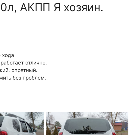
2.0л, АКПП Я хозяин.
о хода
 работает отлично.
жий, опрятный.
мить без проблем.