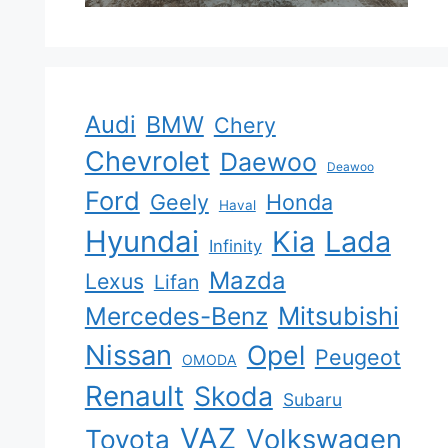
Audi
BMW
Chery
Chevrolet
Daewoo
Deawoo
Ford
Geely
Honda
Haval
Hyundai
Kia
Lada
Infinity
Mazda
Lexus
Lifan
Mercedes-Benz
Mitsubishi
Nissan
Opel
Peugeot
OMODA
Renault
Skoda
Subaru
VAZ
Volkswagen
Toyota