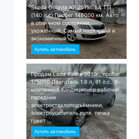
Skoda Octavia А7 2015г. 1.4 TSI
(140 л.с) Пробег 146000 км. Авто
в отличном состоянии,
ухоженный. Самый надежный и
экономичный ...
Купить автомобиль
Продам Lada Kalina 2012г., пробег
175000 Двигатель 1.6 л, 81 л.с., 8-
клапанный Кондиционер рабочий,
передние
электростеклоподъёмники,
электроусилитель руля, печка
греет ...
Купить автомобиль