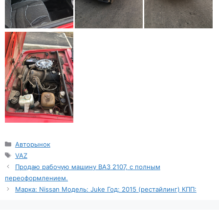
Рубрики
Авторынок
Метки
VAZ
Продаю рабочую машину ВАЗ 2107, с полным
переоформлением.
Марка: Nissan Модель: Juke Год: 2015 (рестайлинг) КПП: