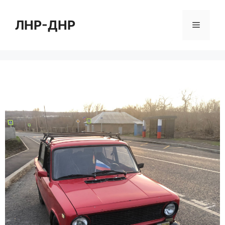
Перейти
к
ЛНР-ДНР
Меню
содержимому