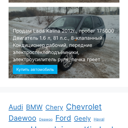
Продам Lada Kalina 2012г., пробег 175000
Двигатель 1.6 л, 81 л.с., 8-клапанный
Кондиционер рабочий, передние
электростеклоподъёмники,
электроусилитель руля, печка греет ...
Купить автомобиль
Chevrolet
Audi
BMW
Chery
Ford
Daewoo
Geely
Haval
Deawoo